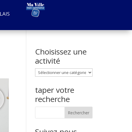
LAIS
Choisissez une
activité
Choisissez
une
activité
taper votre
recherche
Suivez-nous