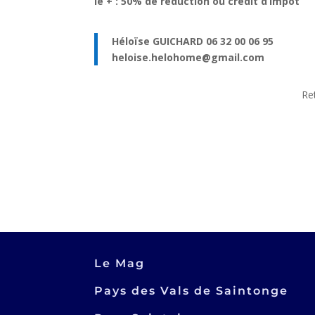
le + : 50% de réduction ou crédit d’impôt
Héloïse GUICHARD 06 32 00 06 95
heloise.helohome@gmail.com
Re
Le Mag
Pays des Vals de Saintonge