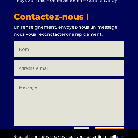
Pays Saintais – 06 66 36 88 64 – Aurélie Defoy
Contactez-nous !
un renseignement, envoyez-nous un message
nous vous reconctacterons rapidement,
Envoi
=
13 + 7
Nous utilisons des cookies pour vous garantir la meilleure