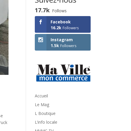
17.7k
Follows
Facebook
16.2k
Followers
Instagram
1.5k
Followers
Accueil
Le Mag
L Boutique
se
L’info locale
ruck
MVMC TV