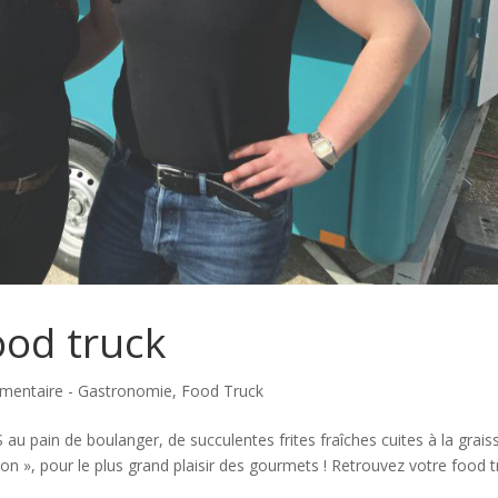
od truck
imentaire - Gastronomie
,
Food Truck
u pain de boulanger, de succulentes frites fraîches cuites à la grais
on », pour le plus grand plaisir des gourmets ! Retrouvez votre food t