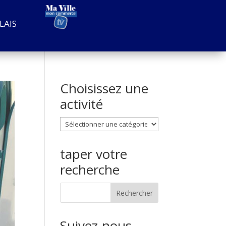
LAIS
Choisissez une
activité
Choisissez
une
activité
taper votre
recherche
Suivez-nous