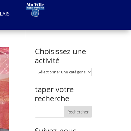
LAIS
Choisissez une
activité
Choisissez
une
activité
taper votre
recherche
Suivez-nous