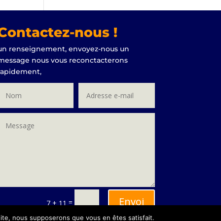
Contactez-nous !
un renseignement, envoyez-nous un
message nous vous reconctacterons
rapidement,
Envoi
=
7 + 11
 site, nous supposerons que vous en êtes satisfait.