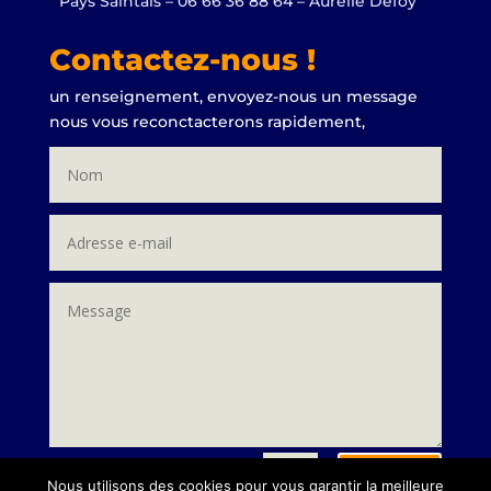
Pays Saintais – 06 66 36 88 64 – Aurélie Defoy
Contactez-nous !
un renseignement, envoyez-nous un message
nous vous reconctacterons rapidement,
Envoi
=
3 + 4
Nous utilisons des cookies pour vous garantir la meilleure