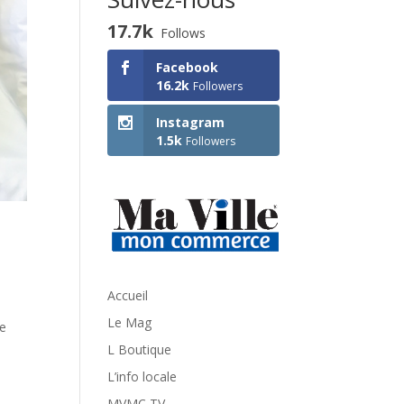
17.7k
Follows
Facebook
16.2k
Followers
Instagram
1.5k
Followers
Accueil
Le Mag
de
d
L Boutique
L’info locale
MVMC TV