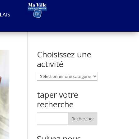
LAIS
Choisissez une
activité
Choisissez
une
activité
taper votre
recherche
Suivez-nous