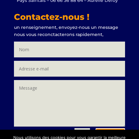
Pays Saintais – 06 66 36 88 64 – Aurélie Defoy
Contactez-nous !
un renseignement, envoyez-nous un message
nous vous reconctacterons rapidement,
Envoi
=
10 + 8
Nous utilisons des cookies pour vous garantir la meilleure