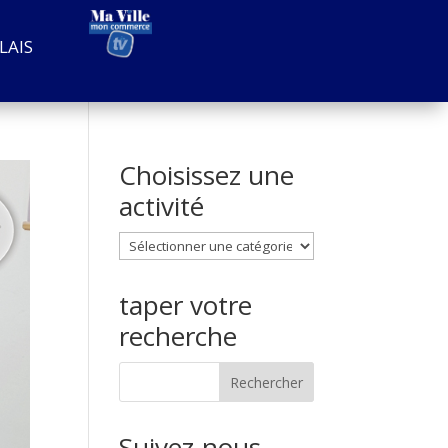
LAIS
Choisissez une
activité
Choisissez
une
activité
taper votre
recherche
Suivez-nous