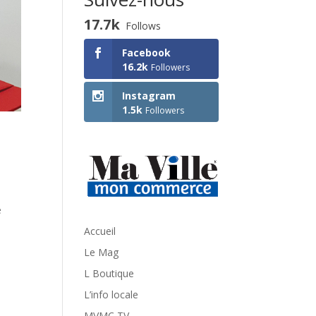
17.7k
Follows
Facebook
16.2k
Followers
Instagram
1.5k
Followers
e
Accueil
Le Mag
L Boutique
L’info locale
MVMC TV